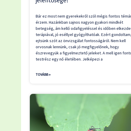
jelentősége!
Bár ez most nem gyerekekről szól mégis fontos témá
érzem. Hazánkban sajnos nagyon gyakori mindkét
betegség, ám kellő odafigyeléssel és időben elkezde
terápiával, jó eséllyel gyógyíthatóak. Ezért gondoltam
ejtsünk szót az önvizsgálat fontosságáról. Nem kell
orvosnak lennünk, csak jó megfigyelőnek, hogy
észrevegyük a figyelmeztető jeleket. A mell igen font
testrész egy nő életében. Jelképezi a
TOVÁBB »