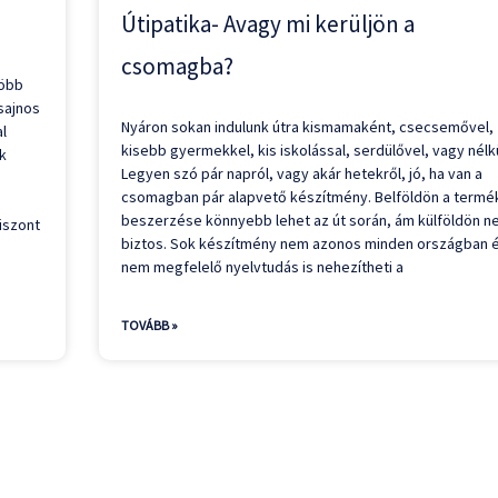
Útipatika- Avagy mi kerüljön a
csomagba?
több
sajnos
Nyáron sokan indulunk útra kismamaként, csecsemővel,
al
kisebb gyermekkel, kis iskolással, serdülővel, vagy nélk
ak
Legyen szó pár napról, vagy akár hetekről, jó, ha van a
csomagban pár alapvető készítmény. Belföldön a termé
beszerzése könnyebb lehet az út során, ám külföldön 
iszont
biztos. Sok készítmény nem azonos minden országban é
nem megfelelő nyelvtudás is nehezítheti a
TOVÁBB »