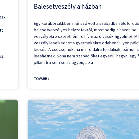
Balesetveszély a házban
nak
Egy korábbi cikkben már szó volt a szabadban előfordul
balesetveszélyes helyzetekről, most pedig a házon belü
tt
veszélyekre szeretném felhívni az olvasók figyelmét. Mi
,
veszély leselkedhet a gyermekekre odabent? Ilyen péld
leesés. A csecsemők, ha már oldalra fordulnak, bárhonn
leeshetnek. Soha nem szabad őket egyedül hagyni egy f
os
pillanatra sem se az ágyon, se a
TOVÁBB »