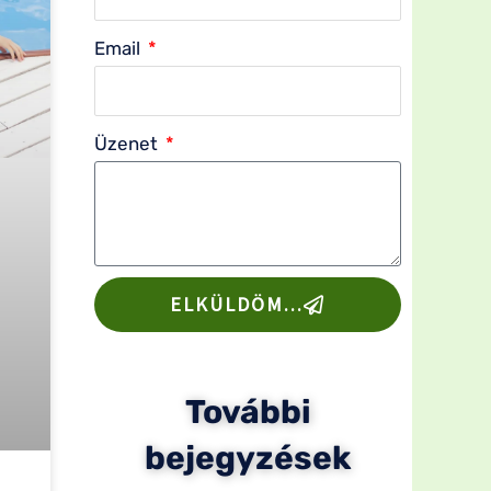
Email
Üzenet
ELKÜLDÖM...
További
bejegyzések