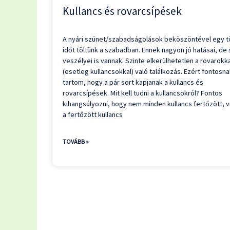
Kullancs és rovarcsípések
A nyári szünet/szabadságolások beköszöntével egy 
időt töltünk a szabadban. Ennek nagyon jó hatásai, de 
veszélyei is vannak. Szinte elkerülhetetlen a rovarokk
(esetleg kullancsokkal) való találkozás. Ezért fontosn
tartom, hogy a pár sort kapjanak a kullancs és
rovarcsípések. Mit kell tudni a kullancsokról? Fontos
kihangsúlyozni, hogy nem minden kullancs fertőzött, v
a fertőzött kullancs
TOVÁBB »