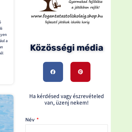
ó
li
lyen
ául a
Közösségi média
an
él
F
P
a
i
c
n
e
t
b
e
o
r
o
e
Ha kérdésed vagy észrevételed
k
s
van, üzenj nekem!
t
Név