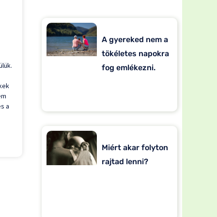
A gyereked nem a
tökéletes napokra
ülük.
fog emlékezni.
kek
nem
s a
Miért akar folyton
rajtad lenni?