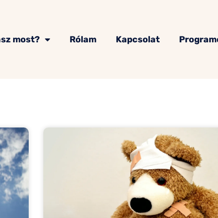
asz most?
Rólam
Kapcsolat
Program