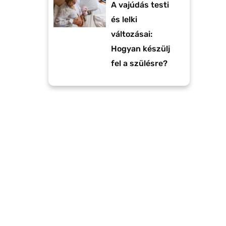
A vajúdás testi
és lelki
változásai:
Hogyan készülj
fel a szülésre?