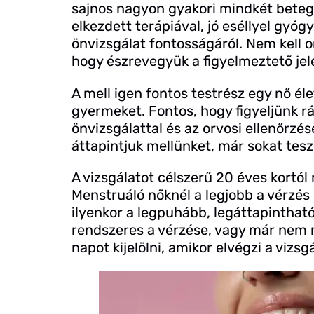
sajnos nagyon gyakori mindkét betegs
elkezdett terápiával, jó eséllyel gyóg
önvizsgálat fontosságáról. Nem kell 
hogy észrevegyük a figyelmeztető jel
A mell igen fontos testrész egy nő éle
gyermeket. Fontos, hogy figyeljünk rá
önvizsgálattal és az orvosi ellenőrz
áttapintjuk mellünket, már sokat te
A vizsgálatot célszerű 20 éves kort
Menstruáló nőknél a legjobb a vérzés
ilyenkor a legpuhább, legáttapinthat
rendszeres a vérzése, vagy már nem 
napot kijelölni, amikor elvégzi a vizsg