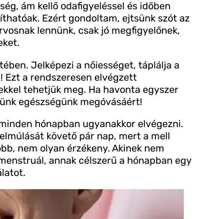
ég, ám kellő odafigyeléssel és időben
yíthatóak. Ezért gondoltam, ejtsünk szót az
orvosnak lennünk, csak jó megfigyelőnek,
eket.
tében. Jelképezi a nőiességet, táplálja a
! Ezt a rendszeresen elvégzett
ésekkel tehetjük meg. Ha havonta egyszer
szünk egészségünk megóvásáért!
ól minden hónapban ugyanakkor elvégezni.
 elmúlását követő pár nap, mert a mell
óbb, nem olyan érzékeny. Akinek nem
menstruál, annak célszerű a hónapban egy
álatot.