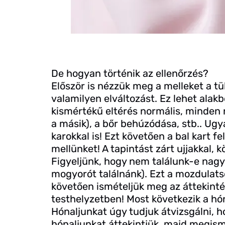
De hogyan történik az ellenőrzés?
Először is nézzük meg a melleket a t
valamilyen elváltozást. Ez lehet alakb
kismértékű eltérés normális, minden 
a másik), a bőr behúzódása, stb.. Ugy
karokkal is! Ezt követően a bal kart f
mellünket! A tapintást zárt ujjakkal, 
Figyeljünk, hogy nem találunk-e nag
mogyorót találnánk). Ezt a mozdulatso
követően ismételjük meg az áttekinté
testhelyzetben! Most következik a hóna
Hónaljunkat úgy tudjuk átvizsgálni, h
hónaljunkat áttekintjük, majd megismé