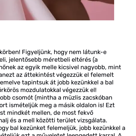
ükörben! Figyeljünk, hogy nem látunk-e
eli, jelentősebb méretbeli eltérés (a
nőnek az egyik melle kicsivel nagyobb, mint
anezt az áttekintést végezzük el felemelt
elemelve tapintsuk át jobb kezünkkel a bal
körkörös mozdulatokkal végezzük el!
yobb csomót (mintha a müzlis zacskóban
rt ismételjük meg a másik oldalon is! Ezt
st mindkét mellen, de most fekvő
lj és a mell közötti terület vizsgálata.
ogy bal kezünket felemeljük, jobb kezünkkel a
teljük ezt a műveletet leengedett karral. A