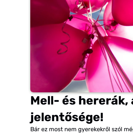
Mell- és hererák,
jelentősége!
Bár ez most nem gyerekekről szól m