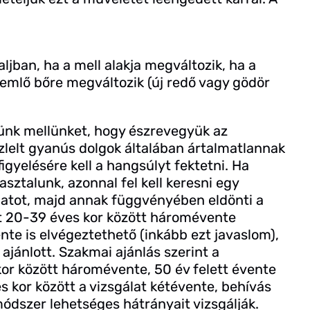
jban, ha a mell alakja megváltozik, ha a
emlő bőre megváltozik (új redő vagy gödör
nünk mellünket, hogy észrevegyük az
szlelt gyanús dolgok általában ártalmatlannak
figyelésére kell a hangsúlyt fektetni. Ha
ztalunk, azonnal fel kell keresni egy
latot, majd annak függvényében eldönti a
at 20-39 éves kor között háromévente
ente is elvégeztethető (inkább ezt javaslom),
ajánlott. Szakmai ajánlás szerint a
or között háromévente, 50 év felett évente
 kor között a vizsgálat kétévente, behívás
módszer lehetséges hátrányait vizsgálják.