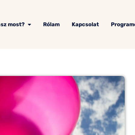
asz most?
Rólam
Kapcsolat
Program