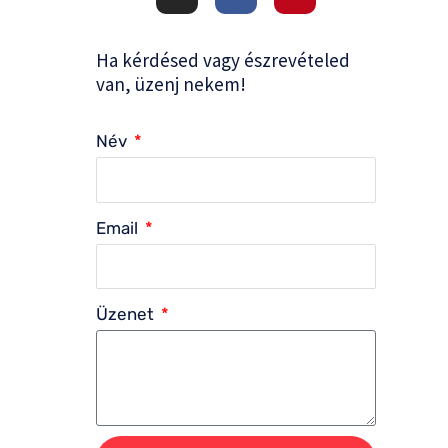
s
c
n
t
e
t
a
b
e
g
o
r
Ha kérdésed vagy észrevételed
r
o
e
a
k
s
van, üzenj nekem!
m
-
t
f
Név
Email
Üzenet