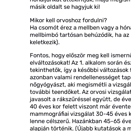
másik oldalt se hagyjuk ki!
Mikor kell orvoshoz fordulni?
Ha csomót érez a mellben vagy a hónal
mellbimbó tartósan behúzódik, ha az 
keletkezik).
Fontos, hogy először meg kell ismer
elváltozásokat! Az 1. alkalom során é
tekinthetők, így a későbbi változások 
azonban valami rendellenességet tapas
nőgyógyászt, aki megismétli a vizsgá
további teendőket. Az orvosi vizsgál
javasolt a rákszűréssel együtt, de év
40 éves kor felett viszont már évente 
mammográfiai vizsgálat 30-45 éves k
lenne célszerű. Hazánkban 45-65 éves
alapján történik. (Újabb kutatások a 