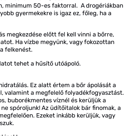
minimum 50-es faktorral. A drogériákban
yobb gyermekekre is igaz ez, főleg, ha a
 megkezdése előtt fel kell vinni a bőrre,
matot. Ha vízbe megyünk, vagy fokozottan
 a felkenést.
latot tehet a hűsítő utóápoló.
dratálás. Ez alatt értem a bőr ápolását a
, valamint a megfelelő folyadékfogyasztást.
s, buborékmentes víznél és kerüljük a
ne spóroljunk! Az üdítőitalok bár finomak, a
megfelelően. Ezeket inkább kerüljük, vagy
szuk.