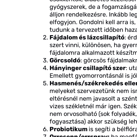
gyógyszerek, de a fogamzásgát
álljon rendelkezésre. Inkább l
elfogyjon. Gondolni kell arra i
tudunk a tervezett időben haz
Fájdalom és lázcsillapító
: ér
szert vinni, különösen, ha gyer
fájdalomra alkalmazott készítm
Görcsoldó
: görcsös fájdalmakr
Hányinger csillapító szer
: u
Emellett gyomorrontásnál is jól
Hasmenés/székrekedés ellen
melyeket szervezetünk nem is
eltérésnél nem javasolt a szén
vizes székletnél már igen. Szék
nem orvosolható (sok folyadék
fogyasztása) akkor szükség leh
Probiotikum
is segíti a bélflór
Orrcsepp/orrspray:
ha megfáz