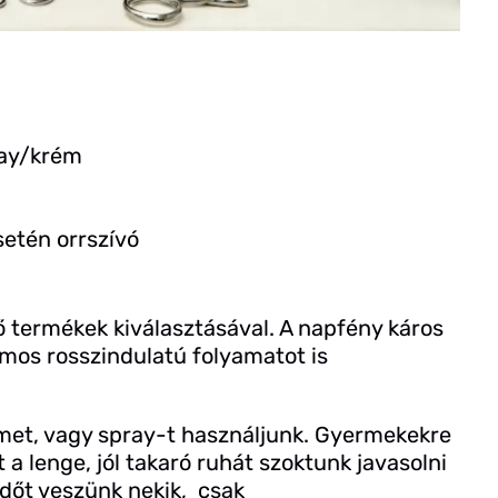
spay/krém
setén orrszívó
 termékek kiválasztásával. A napfény káros
ámos rosszindulatú folyamatot is
met, vagy spray-t használjunk. Gyermekekre
tt a lenge, jól takaró ruhát szoktunk javasolni
dőt veszünk nekik, csak