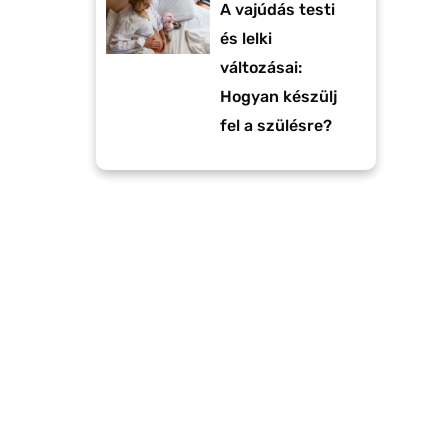
A vajúdás testi
és lelki
változásai:
Hogyan készülj
fel a szülésre?