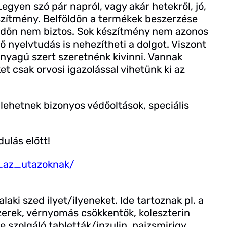
Legyen szó pár napról, vagy akár hetekről, jó,
zítmény. Belföldön a termékek beszerzése
öldön nem biztos. Sok készítmény nem azonos
nyelvtudás is nehezítheti a dolgot. Viszont
óanyagú szert szeretnénk kivinni. Vannak
t csak orvosi igazolással vihetünk ki az
lehetnek bizonyos védőoltások, speciális
ulás előtt!
i_az_utazoknak/
valaki szed ilyet/ilyeneket. Ide tartoznak pl. a
zerek, vérnyomás csökkentők, koleszterin
 szolgáló tabletták/inzulin, pajzsmirigy