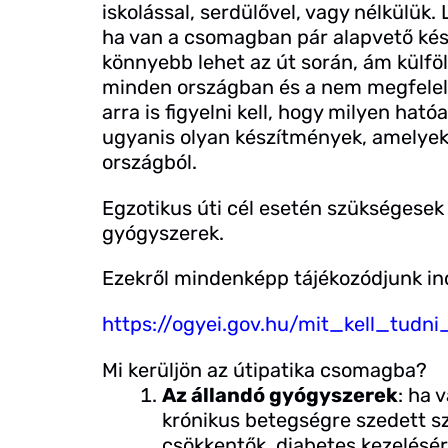
iskolással, serdülővel, vagy nélkülük. 
ha van a csomagban pár alapvető kés
könnyebb lehet az út során, ám külf
minden országban és a nem megfelelő 
arra is figyelni kell, hogy milyen hat
ugyanis olyan készítmények, amelyeke
országból.
Egzotikus úti cél esetén szükségesek 
gyógyszerek.
Ezekről mindenképp tájékozódjunk ind
https://ogyei.gov.hu/mit_kell_tudn
Mi kerüljön az útipatika csomagba?
Az állandó gyógyszerek
: ha 
krónikus betegségre szedett s
csökkentők, diabetes kezelésére