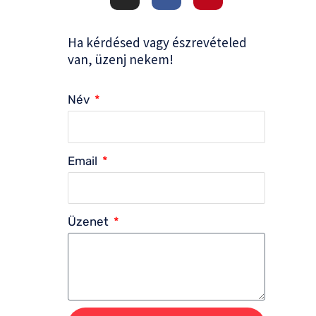
s
c
n
t
e
t
a
b
e
g
o
r
Ha kérdésed vagy észrevételed
r
o
e
a
k
s
van, üzenj nekem!
m
-
t
f
Név
Email
Üzenet