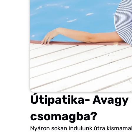
Útipatika- Avagy 
csomagba?
Nyáron sokan indulunk útra kismamak