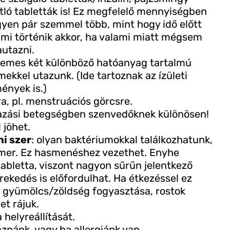
ló tabletták is! Ez megfelelő mennyiségben
egyen pár szemmel több, mint hogy idő előtt
s, mi történik akkor, ha valami miatt mégsem
autazni.
demes két különböző hatóanyag tartalmú
mekkel utazunk. (Ide tartoznak az ízületi
ények is.)
a, pl. menstruációs görcsre.
tazási betegségben szenvedőknek különösen!
 jöhet.
i szer
: olyan baktériumokkal találkozhatunk,
mer. Ez hasmenéshez vezethet. Enyhe
tabletta, viszont nagyon sűrűn jelentkező
rekedés is előfordulhat. Ha étkezéssel ez
, gyümölcs/zöldség fogyasztása, rostok
et rájuk.
a helyreállítását.
nánk, vagy ha allergiánk van.