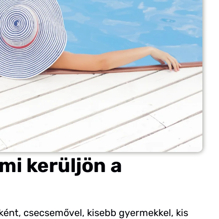
mi kerüljön a
ént, csecsemővel, kisebb gyermekkel, kis