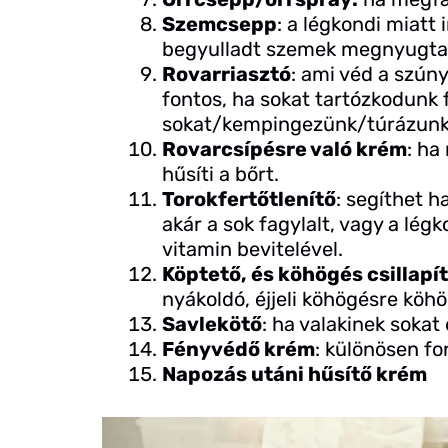
Szemcsepp
: a légkondi miatt
begyulladt szemek megnyugta
Rovarriasztó
: ami véd a szúny
fontos, ha sokat tartózkodunk 
sokat/kempingezünk/túrázunk
Rovarcsípésre való krém
: ha
hűsíti a bőrt.
Torokfertőtlenítő
: segíthet h
akár a sok fagylalt, vagy a lég
vitamin bevitelével.
Köptető, és köhögés csillapí
nyákoldó, éjjeli köhögésre köhö
Savlekötő
: ha valakinek sokat
Fényvédő krém
: különösen fo
Napozás utáni hűsítő krém