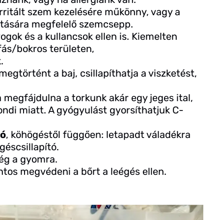
 irritált szem kezelésére műkönny, vagy a
tására megfelelő szemcsepp.
ogok és a kullancsok ellen is. Kiemelten
fás/bokros területen,
.
 megtörtént a baj, csillapíthatja a viszketést,
a megfájdulna a torkunk akár egy jeges ital,
kondi miatt. A gyógyulást gyorsíthatjuk C-
tó
, köhögéstől függően: letapadt váladékra
géscsillapító.
 ég a gyomra.
ntos megvédeni a bőrt a leégés ellen.