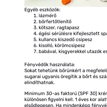
Egyéb eszközök:
lázmérő
bőrfertőtlenítő
kötszer, ragtapasz
égési sérülésre kifejlesztett 
kullancs kiszedő csipesz
kisolló, körömcsipesz
babával, kisgyerekkel utazók e
Fényvédők használata:
Sokat tehetünk bőrünkért a megfelelő
sugarai ugyanis öregítik a bőrt és sz
elindíthatnak.
Minimum 30-as faktorú (SPF 30) kré
különösen figyelni kell. 1 éves kor ala
elsődlegesen. Ha mindenképp fényvé