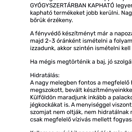
GYÓGYSZERTÁRBAN KAPHATÓ legyen, 
kapható termékeket jobb kerülni. Nag
bőrük érzékeny.
A fényvédő készítményt már a napozás
majd 2-3 óránként ismételni a folya
izzadunk, akkor szintén ismételni kell
Ha mégis megtörténik a baj, jó szolgá
Hidratálás:
A nagy melegben fontos a megfelelő hi
megszokott, bevált készítményeinkkel
Külföldön maradjunk inkább a palacko
jégkockákat is. A menyiséggel viszont 
szomjat nem oltják, nem hidratálnak 
csak megfelelő vízivás mellett fogyas