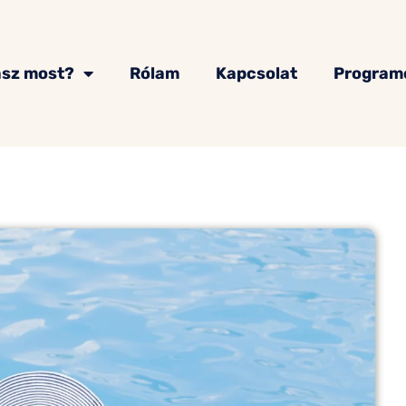
asz most?
Rólam
Kapcsolat
Program