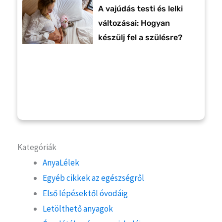
A vajúdás testi és lelki
változásai: Hogyan
készülj fel a szülésre?
Kategóriák
AnyaLélek
Egyéb cikkek az egészségről
Első lépésektől óvodáig
Letölthető anyagok