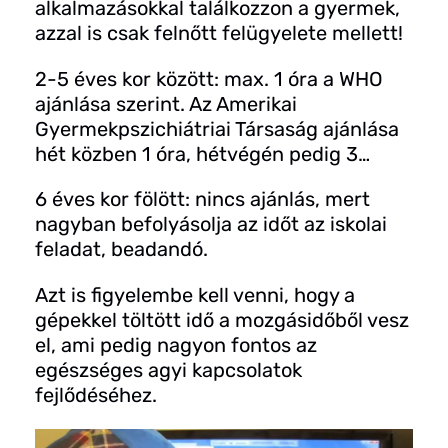
alkalmazásokkal találkozzon a gyermek,
azzal is csak felnőtt felügyelete mellett!
2-5 éves kor között: max. 1 óra a WHO
ajánlása szerint. Az Amerikai
Gyermekpszichiátriai Társaság ajánlása
hét közben 1 óra, hétvégén pedig 3…
6 éves kor fölött: nincs ajánlás, mert
nagyban befolyásolja az időt az iskolai
feladat, beadandó.
Azt is figyelembe kell venni, hogy a
gépekkel töltött idő a mozgásidőből vesz
el, ami pedig nagyon fontos az
egészséges agyi kapcsolatok
fejlődéséhez.