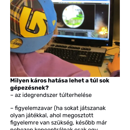
Milyen káros hatása lehet a túl sok
gépezésnek?
– az idegrendszer túlterhelése
– figyelemzavar (ha sokat játszanak
olyan játékkal, ahol megosztott
figyelemre van szükség, később már
nehezen koncentrálnak csak egy