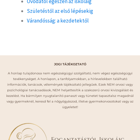
Óvodától egészen az iskoláig
Születéstől az első lépésekig
Várandósság: a kezdetektől
JOGI TÁJÉKOZTATÓ
A honlap tulajdonosa nem egészségügyi szolgáltató, nem végez egészségügyi
tevékenységet. A honlapon, a tanfolyamokban, a hírlevelekben található
információk, tanácsok, vélemények tájékoztató jellegűek. Ezek NEM orvosi vagy
pszichológiai tanácsadások, NEM helyettesítik a szakszerű orvosi kivizsgálást és
kezelést. Ha bármilyen nyugtalanító panaszt vagy tünetet tapasztalsz magadnál
vagy gyermeknél, keresd fel a nőgyógyászod, illetve gyermekorvosotokat vagy az
ügyeletet!