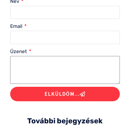
f
Név
Email
Üzenet
ELKÜLDÖM...
További bejegyzések