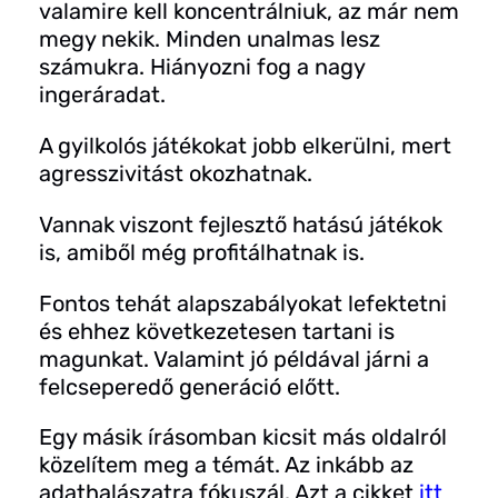
valamire kell koncentrálniuk, az már nem
megy nekik. Minden unalmas lesz
számukra. Hiányozni fog a nagy
ingeráradat.
A gyilkolós játékokat jobb elkerülni, mert
agresszivitást okozhatnak.
Vannak viszont fejlesztő hatású játékok
is, amiből még profitálhatnak is.
Fontos tehát alapszabályokat lefektetni
és ehhez következetesen tartani is
magunkat. Valamint jó példával járni a
felcseperedő generáció előtt.
Egy másik írásomban kicsit más oldalról
közelítem meg a témát. Az inkább az
adathalászatra fókuszál. Azt a cikket
itt