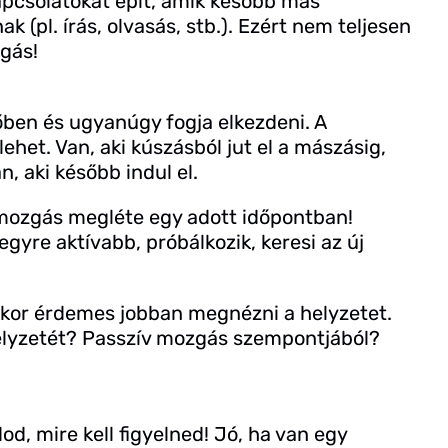
kapcsolatokat épít, amik később más
k (pl. írás, olvasás, stb.). Ezért nem teljesen
gás!
en és ugyanúgy fogja elkezdeni. A
lehet. Van, aki kúszásból jut el a mászásig,
n, aki később indul el.
mozgás megléte egy adott időpontban!
yre aktívabb, próbálkozik, keresi az új
kkor érdemes jobban megnézni a helyzetet.
helyzetét? Passzív mozgás szempontjából?
od, mire kell figyelned! Jó, ha van egy