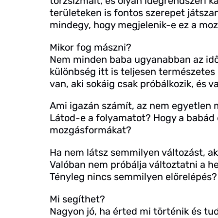
törzsizmait, és olyan idegrendszeri 
területeken is fontos szerepet játszana
mindegy, hogy megjelenik-e ez a moz
Mikor fog mászni?
Nem minden baba ugyanabban az időb
különbség itt is teljesen természetes 
van, aki sokáig csak próbálkozik, és va
Ami igazán számít, az nem egyetlen 
Látod-e a folyamatot? Hogy a babád eg
mozgásformákat?
Ha nem látsz semmilyen változást, a
Valóban nem próbálja változtatni a 
Tényleg nincs semmilyen előrelépés?
Mi segíthet?
Nagyon jó, ha érted mi történik és tud