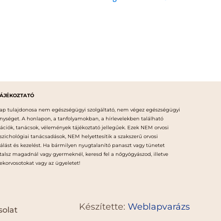
TÁJÉKOZTATÓ
ap tulajdonosa nem egészségügyi szolgáltató, nem végez egészségügyi
nységet. A honlapon, a tanfolyamokban, a hírlevelekben található
ációk, tanácsok, vélemények tájékoztató jellegűek. Ezek NEM orvosi
szichológiai tanácsadások, NEM helyettesítik a szakszerű orvosi
gálást és kezelést. Ha bármilyen nyugtalanító panaszt vagy tünetet
talsz magadnál vagy gyermeknél, keresd fel a nőgyógyászod, illetve
korvosotokat vagy az ügyeletet!
Készítette:
Weblapvarázs
olat