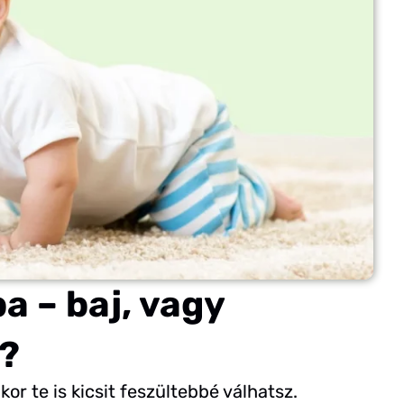
a – baj, vagy
s?
or te is kicsit feszültebbé válhatsz.