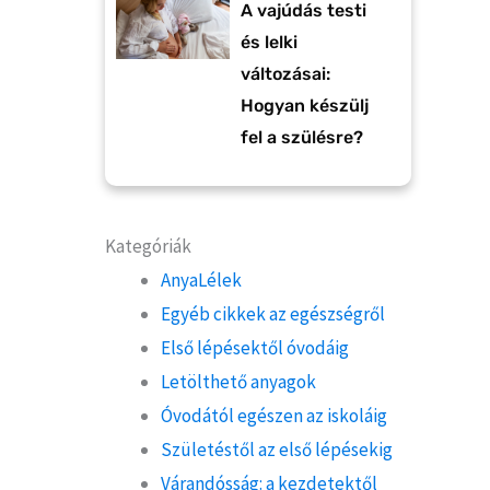
A vajúdás testi
és lelki
változásai:
Hogyan készülj
fel a szülésre?
Kategóriák
AnyaLélek
Egyéb cikkek az egészségről
Első lépésektől óvodáig
Letölthető anyagok
Óvodától egészen az iskoláig
Születéstől az első lépésekig
Várandósság: a kezdetektől