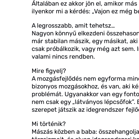
Általában ez akkor jön el, amikor má
ilyenkor mi a kérdés: „Vajon ez még 
A legrosszabb, amit tehetsz…
Nagyon könnyű elkezdeni összehasonlí
már stabilan mászik, egy másikat, aki 
csak próbálkozik, vagy még azt sem. 
valami nincs rendben.
Mire figyelj?
A mozgásfejlődés nem egyforma mind
bizonyos mozgásokhoz, és van, aki 
problémát. Ugyanakkor van egy fontos
nem csak egy „látványos lépcsőfok”.
szerepet játszik az idegrendszer fejl
Mi történik?
Mászás közben a baba: összehangolja a