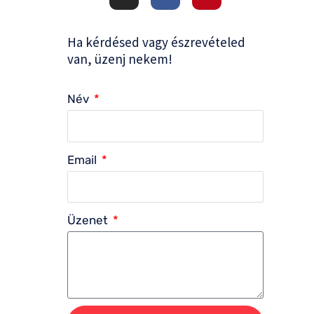
s
c
n
t
e
t
a
b
e
g
o
r
Ha kérdésed vagy észrevételed
r
o
e
a
k
s
van, üzenj nekem!
m
-
t
f
Név
Email
Üzenet