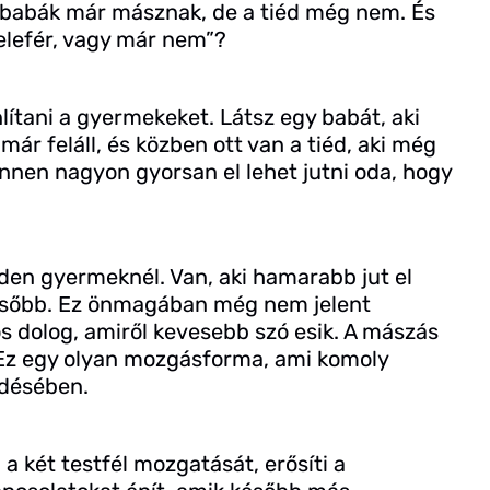
s babák már másznak, de a tiéd még nem. És
belefér, vagy már nem”?
tani a gyermekeket. Látsz egy babát, aki
már feláll, és közben ott van a tiéd, aki még
Innen nagyon gyorsan el lehet jutni oda, hogy
en gyermeknél. Van, aki hamarabb jut el
később. Ez önmagában még nem jelent
 dolog, amiről kevesebb szó esik. A mászás
 Ez egy olyan mozgásforma, ami komoly
ődésében.
 két testfél mozgatását, erősíti a