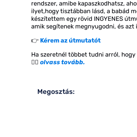
rendszer, amibe kapaszkodhatsz, ahov
ilyet,hogy tisztábban lásd, a babád m
készítettem egy rövid INGYENES útm
amik segítenek megnyugodni, és azt is
👉
Kérem az útmutatót
Ha szeretnél többet tudni arról, hogy
👉🏻
olvass tovább.
Megosztás: