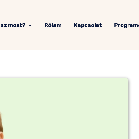
asz most?
Rólam
Kapcsolat
Program