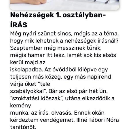
Nehézségek 1. osztályban-
ÍRÁS
Még nyári szünet sincs, mégis az a téma,
hogy mik lehetnek a nehézségek írásnál?
Szeptember még messzinek tűnik,
mégis hamar itt lesz. Ismét sok kis elsős
kerül majd az
iskolapadba. Az óvódából kilépve egy
teljesen más közeg, egy más napirend
várja őket “tele
szabályokkal”. Bár az első pár hét ún.
“szoktatási időszak”, utána elkezdődik a
kemény
munka, az írás, olvasás. Ennek okán
kérdeztem vendégemet, Illné Tábori Nóra
tanítónőt.