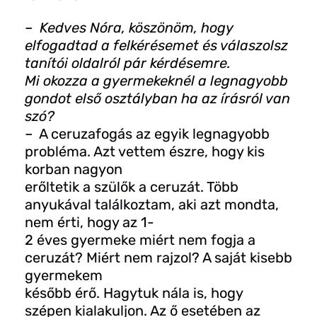
– Kedves Nóra, köszönöm, hogy
elfogadtad a felkérésemet és válaszolsz
tanítói oldalról pár
kérdésemre.
Mi okozza a gyermekeknél a legnagyobb
gondot első osztályban ha az írásról van
szó?
– A ceruzafogás az egyik legnagyobb
probléma. Azt vettem észre, hogy kis
korban nagyon
erőltetik a szülők a ceruzát. Több
anyukával találkoztam, aki azt mondta,
nem érti, hogy az 1-
2 éves gyermeke miért nem fogja a
ceruzát? Miért nem rajzol? A saját kisebb
gyermekem
később érő. Hagytuk nála is, hogy
szépen kialakuljon. Az ő esetében az