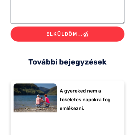
ELKÜLDÖM...
További bejegyzések
A gyereked nem a
tökéletes napokra fog
emlékezni.