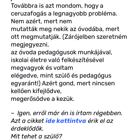
Továbbra is azt mondom, hogy a
ceruzafogás a legnagyobb probléma.
Nem azért, mert nem
mutatták meg nekik az óvodába, mert
ott megmutatják. (Zárójelben szeretném
megjegyezni,
az óvoda pedagógusok munkájával,
iskolai életre való felkészítésével
megvagyok és voltam
elégedve, mint szülő és pedagógus
egyaránt!) Azért gond, mert nincsen
kellően kifejlődve,
megerősödve a kezük.
– Igen, erről már én is írtam régebben.
Azt a cikket
ide kattintva
érik el az
érdeklődők.
Mit tehet a szülő?