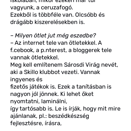
iskolában, mikor ezeken már túl
vagyunk, a ceruzafogó.
Ezekből is többféle van. Olcsóbb és
drágább kiszerelésekben is.
– Milyen ötlet jut még eszedbe?
– Az internet tele van ötletekkel. A
f.cebook, a p.nterest, a bloggerek tele
vannak ötletekkel.
Meg kell említenem Sárosdi Virág nevét,
aki a Skillo klubbot vezeti. Vannak
ingyenes és
fizetős játékok is. Ezek a tanításban is
nagyon jól jönnek. Ki lehet őket
nyomtatni, laminálni,
így tartósabb is. Le is írják, hogy mit mire
ajánlanak, pl.: beszédkészség
fejlesztésre, írásra,