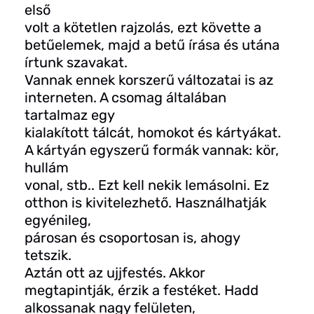
első
volt a kötetlen rajzolás, ezt követte a
betűelemek, majd a betű írása és utána
írtunk szavakat.
Vannak ennek korszerű változatai is az
interneten. A csomag általában
tartalmaz egy
kialakított tálcát, homokot és kártyákat.
A kártyán egyszerű formák vannak: kör,
hullám
vonal, stb.. Ezt kell nekik lemásolni. Ez
otthon is kivitelezhető. Használhatják
egyénileg,
párosan és csoportosan is, ahogy
tetszik.
Aztán ott az ujjfestés. Akkor
megtapintják, érzik a festéket. Hadd
alkossanak nagy felületen,