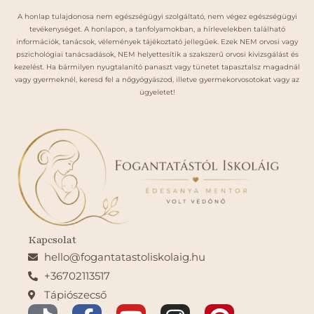
A honlap tulajdonosa nem egészségügyi szolgáltató, nem végez egészségügyi
tevékenységet. A honlapon, a tanfolyamokban, a hírlevelekben található
információk, tanácsok, vélemények tájékoztató jellegűek. Ezek NEM orvosi vagy
pszichológiai tanácsadások, NEM helyettesítik a szakszerű orvosi kivizsgálást és
kezelést. Ha bármilyen nyugtalanító panaszt vagy tünetet tapasztalsz magadnál
vagy gyermeknél, keresd fel a nőgyógyászod, illetve gyermekorvosotokat vagy az
ügyeletet!
Kapcsolat
hello@fogantatastoliskolaig.hu
+36702113517
Tápiószecső