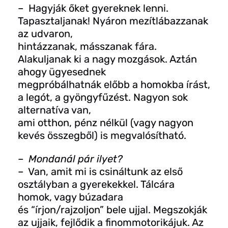
– Hagyják őket gyereknek lenni.
Tapasztaljanak! Nyáron mezítlábazzanak
az udvaron,
hintázzanak, másszanak fára.
Alakuljanak ki a nagy mozgások. Aztán
ahogy ügyesednek
megpróbálhatnák előbb a homokba írást,
a legót, a gyöngyfűzést. Nagyon sok
alternatíva van,
ami otthon, pénz nélkül (vagy nagyon
kevés összegből) is megvalósítható.
– Mondanál pár ilyet?
– Van, amit mi is csináltunk az első
osztályban a gyerekekkel. Tálcára
homok, vagy búzadara
és “írjon/rajzoljon” bele ujjal. Megszokják
az ujjaik, fejlődik a finommotorikájuk. Az