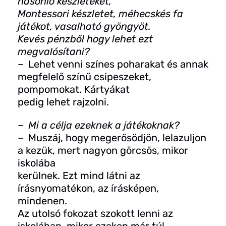
hasonló készleteket,
Montessori készletet, méhecskés fa
játékot, vasalható gyöngyöt.
Kevés pénzből hogy lehet ezt
megvalósítani?
– Lehet venni színes poharakat és annak
megfelelő színű csipeszeket,
pompomokat. Kártyákat
pedig lehet rajzolni.
– Mi a célja ezeknek a játékoknak?
– Muszáj, hogy megerősödjön, lelazuljon
a kezük, mert nagyon görcsös, mikor
iskolába
kerülnek. Ezt mind látni az
írásnyomatékon, az írásképen,
mindenen.
Az utolsó fokozat szokott lenni az