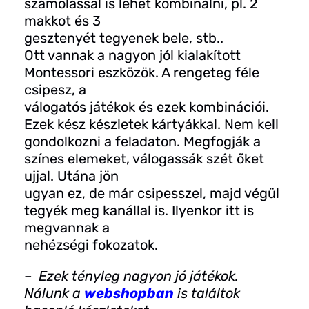
számolással is lehet kombinálni, pl. 2
makkot és 3
gesztenyét tegyenek bele, stb..
Ott vannak a nagyon jól kialakított
Montessori eszközök. A rengeteg féle
csipesz, a
válogatós játékok és ezek kombinációi.
Ezek kész készletek kártyákkal. Nem kell
gondolkozni a feladaton. Megfogják a
színes elemeket, válogassák szét őket
ujjal. Utána jön
ugyan ez, de már csipesszel, majd végül
tegyék meg kanállal is. Ilyenkor itt is
megvannak a
nehézségi fokozatok.
– Ezek tényleg nagyon jó játékok.
Nálunk a
webshopban
is találtok