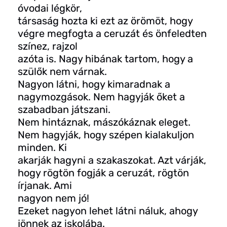
óvodai légkör,
társaság hozta ki ezt az örömöt, hogy
végre megfogta a ceruzát és önfeledten
színez, rajzol
azóta is. Nagy hibának tartom, hogy a
szülők nem várnak.
Nagyon látni, hogy kimaradnak a
nagymozgások. Nem hagyják őket a
szabadban játszani.
Nem hintáznak, mászókáznak eleget.
Nem hagyják, hogy szépen kialakuljon
minden. Ki
akarják hagyni a szakaszokat. Azt várják,
hogy rögtön fogják a ceruzát, rögtön
írjanak. Ami
nagyon nem jó!
Ezeket nagyon lehet látni náluk, ahogy
jönnek az iskolába.