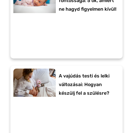
fontossága: 5 ok, amiért
ne hagyd figyelmen kívül!
A vajúdás testi és lelki
változásai: Hogyan
készülj fel a szülésre?