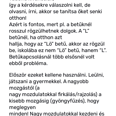
így a kérdésekre válaszolni kell, de
olvasni, írni, akkor se tanítsa őket senki
otthon!
Azért is fontos, mert pl. a betűknél
rosszul rögzülhetnek dolgok. A “L”
betűnél, ha otthon azt
hallja, hogy az “Lö” betű, akkor az rögzül
be, iskolába ez nem “Lö” betű, hanem “L”.
Betűkapcsolásnál több elsősnél volt
ebből probléma.
Először ezeket kellene használni. Leülni,
játszani a gyermekkel. A nagyobb
mozgástól (a
nagy mozdulatokkal firkálás/rajzolás) a
kisebb mozgásig (gyöngyfűzés), hogy
meglegyen
minden! Nagy mozdulatokkal kezdeni és