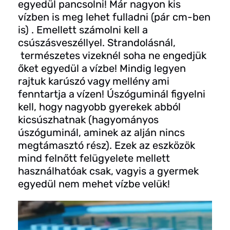
egyedül pancsolni! Már nagyon kis
vízben is meg lehet fulladni (pár cm-ben
is) . Emellett számolni kell a
csúszásveszéllyel. Strandolásnál,
természetes vizeknél soha ne engedjük
őket egyedül a vízbe! Mindig legyen
rajtuk karúszó vagy mellény ami
fenntartja a vízen! Úszóguminál figyelni
kell, hogy nagyobb gyerekek abból
kicsúszhatnak (hagyományos
úszóguminál, aminek az alján nincs
megtámasztó rész). Ezek az eszközök
mind felnőtt felügyelete mellett
használhatóak csak, vagyis a gyermek
egyedül nem mehet vízbe velük!