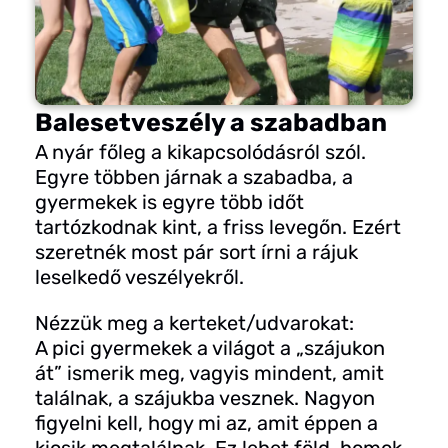
Balesetveszély a szabadban
A nyár főleg a kikapcsolódásról szól.
Egyre többen járnak a szabadba, a
gyermekek is egyre több időt
tartózkodnak kint, a friss levegőn. Ezért
szeretnék most pár sort írni a rájuk
leselkedő veszélyekről.
Nézzük meg a kerteket/udvarokat:
A pici gyermekek a világot a „szájukon
át” ismerik meg, vagyis mindent, amit
találnak, a szájukba vesznek. Nagyon
figyelni kell, hogy mi az, amit éppen a
kicsik megtalálnak. Ez lehet föld, homok,