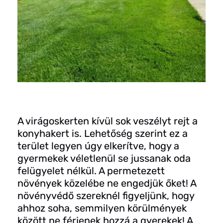
A virágoskerten kívül sok veszélyt rejt a
konyhakert is. Lehetőség szerint ez a
terület legyen úgy elkerítve, hogy a
gyermekek véletlenül se jussanak oda
felügyelet nélkül. A permetezett
növények közelébe ne engedjük őket! A
növényvédő szereknél figyeljünk, hogy
ahhoz soha, semmilyen körülmények
között ne férjenek hozzá a gyerekek! A