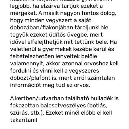
legjobb, ha elzárva tartjuk ezeket a
mérgeket. A másik nagyon fontos dolog,
hogy minden vegyszert a saját
dobozában/flakonjában tároljunk! Ne
tegyük ezeket üdítős üvegbe, mert
idővel elfelejthetjük mit tettünk bele. Ha
véletlenül a gyermekek kezébe kerül és
feltételezhetően lenyeltek belőle
valamennyit, akkor azonnal orvoshoz kell
fordulni és vinni kell a vegyszeres
dobozt/plafont is, mert arról számtalan
információt meg tud az orvos.
A kertben/udvarban található hulladék is
fokozottan balesetveszélyes (botlás,
szúrás, stb.). Ezeket minél előbb el kell
takarítani!