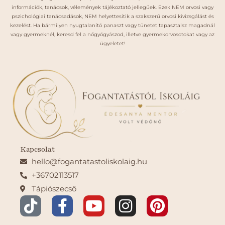
információk, tanácsok, vélemények tájékoztató jellegűek. Ezek NEM orvosi vagy
pszichológiai tanácsadások, NEM helyettesítik a szakszerű orvosi kivizsgálást és
kezelést. Ha bármilyen nyugtalanító panaszt vagy tünetet tapasztalsz magadnál
vagy gyermeknél, keresd fel a nőgyógyászod, illetve gyermekorvosotokat vagy az
ügyeletet!
Kapcsolat
hello@fogantatastoliskolaig.hu
+36702113517
Tápiószecső
T
F
Y
I
P
i
a
o
n
i