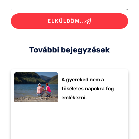
ELKÜLDÖM...
További bejegyzések
A gyereked nem a
tökéletes napokra fog
emlékezni.