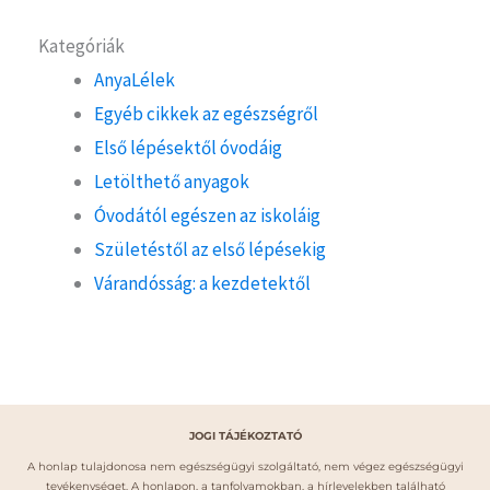
Kategóriák
AnyaLélek
Egyéb cikkek az egészségről
Első lépésektől óvodáig
Letölthető anyagok
Óvodától egészen az iskoláig
Születéstől az első lépésekig
Várandósság: a kezdetektől
JOGI TÁJÉKOZTATÓ
A honlap tulajdonosa nem egészségügyi szolgáltató, nem végez egészségügyi
tevékenységet. A honlapon, a tanfolyamokban, a hírlevelekben található