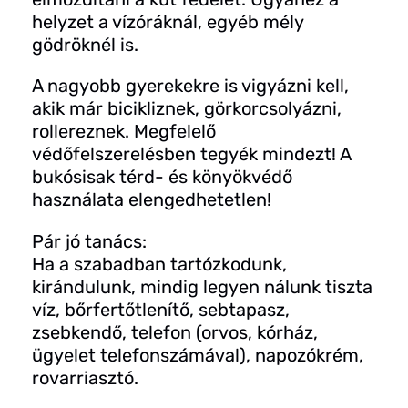
helyzet a vízóráknál, egyéb mély
gödröknél is.
A nagyobb gyerekekre is vigyázni kell,
akik már bicikliznek, görkorcsolyázni,
rollereznek. Megfelelő
védőfelszerelésben tegyék mindezt! A
bukósisak térd- és könyökvédő
használata elengedhetetlen!
Pár jó tanács:
Ha a szabadban tartózkodunk,
kirándulunk, mindig legyen nálunk tiszta
víz, bőrfertőtlenítő, sebtapasz,
zsebkendő, telefon (orvos, kórház,
ügyelet telefonszámával), napozókrém,
rovarriasztó.