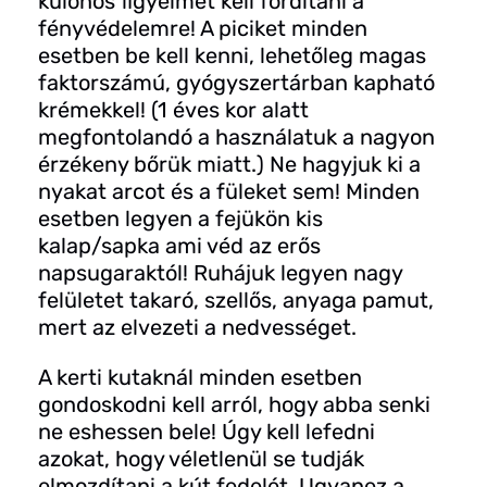
különös figyelmet kell fordítani a
fényvédelemre! A piciket minden
esetben be kell kenni, lehetőleg magas
faktorszámú, gyógyszertárban kapható
krémekkel! (1 éves kor alatt
megfontolandó a használatuk a nagyon
érzékeny bőrük miatt.) Ne hagyjuk ki a
nyakat arcot és a füleket sem! Minden
esetben legyen a fejükön kis
kalap/sapka ami véd az erős
napsugaraktól! Ruhájuk legyen nagy
felületet takaró, szellős, anyaga pamut,
mert az elvezeti a nedvességet.
A kerti kutaknál minden esetben
gondoskodni kell arról, hogy abba senki
ne eshessen bele! Úgy kell lefedni
azokat, hogy véletlenül se tudják
elmozdítani a kút fedelét. Ugyanez a