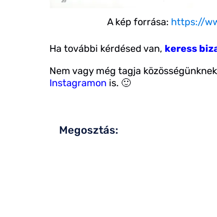
A kép forrása:
https://w
Ha további kérdésed van,
keress bi
Nem vagy még tagja közösségünknek
Instagramon
is. 🙂
Megosztás: