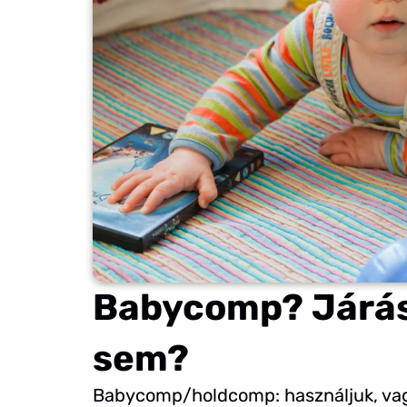
Babycomp? Járáss
sem?
Babycomp/holdcomp: használjuk, vag