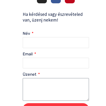
s
c
n
t
e
t
a
b
e
g
o
r
Ha kérdésed vagy észrevételed
r
o
e
a
k
s
van, üzenj nekem!
m
-
t
f
Név
Email
Üzenet