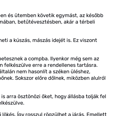
ben és ütemben követik egymást, az később
mában, betűtévesztésben, akár a térbeli
eti a kúszás, mászás idejét is. Ez viszont
betesznek a compba. Ilyenkor még sem az
 felkészülve erre a rendellenes tartásra.
ltalán nem hasonlít a széken üléshez,
ípőnek. Sokszor előre dőlnek, miközben alulról
is arra ösztönözi őket, hogy állásba tolják fel
lkészülve.
lökés. Így rosszul rögzülhet a járás. Emellett