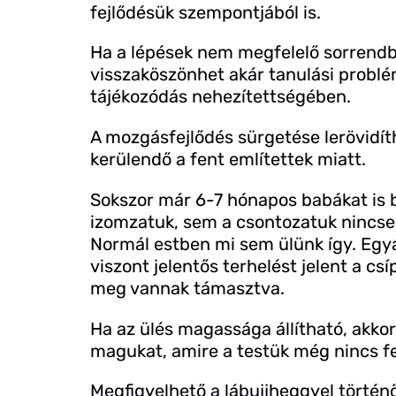
fejlődésük szempontjából is.
Ha a lépések nem megfelelő sorrend
visszaköszönhet akár tanulási problé
tájékozódás nehezítettségében.
A mozgásfejlődés sürgetése lerövidíth
kerülendő a fent említettek miatt.
Sokszor már 6-7 hónapos babákat is 
izomzatuk, sem a csontozatuk nincsen
Normál estben mi sem ülünk így. Egyá
viszont jelentős terhelést jelent a cs
meg vannak támasztva.
Ha az ülés magassága állítható, akkor 
magukat, amire a testük még nincs fe
Megfigyelhető a lábujjheggyel történő 