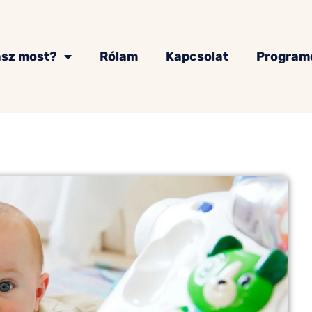
asz most?
Rólam
Kapcsolat
Program