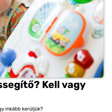
egítő? Kell vagy
y inkább kerüljük?