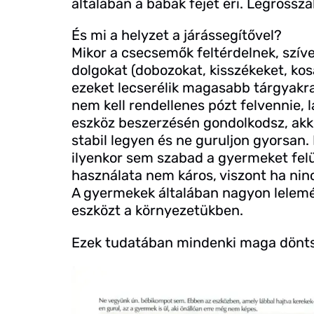
általában a babák fejét éri. Legrossz
És mi a helyzet a járássegítővel?
Mikor a csecsemők feltérdelnek, szív
dolgokat (dobozokat, kisszékeket, kosa
ezeket lecserélik magasabb tárgyakra,
nem kell rendellenes pózt felvennie, lá
eszköz beszerzésén gondolkodsz, akkor
stabil legyen és ne guruljon gyorsan
ilyenkor sem szabad a gyermeket felü
használata nem káros, viszont ha nin
A gyermekek általában nagyon lelemé
eszközt a környezetükben.
Ezek tudatában mindenki maga dönts