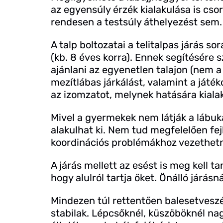
az egyensúly érzék kialakulása is cs
rendesen a testsúly áthelyezést sem. 
A talp boltozatai a telitalpas járás s
(kb. 8 éves korra). Ennek segítésére
ajánlani az egyenetlen talajon (nem a 
mezítlábas járkálást, valamint a játé
az izomzatot, melynek hatására kialak
Mivel a gyermekek nem látják a lábu
alakulhat ki. Nem tud megfelelően fe
koordinációs problémákhoz vezethet
A járás mellett az esést is meg kell 
hogy alulról tartja őket. Önálló járás
Mindezen túl rettentően balesetvesz
stabilak. Lépcsőknél, küszöböknél nag