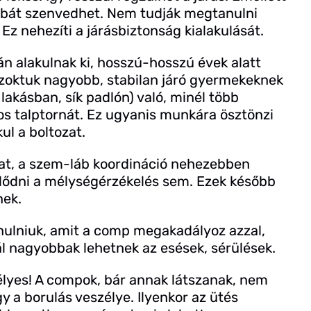
orbát szenvedhet. Nem tudják megtanulni
Ez nehezíti a járásbiztonság kialakulását.
orán alakulnak ki, hosszú-hosszú évek alatt
 szoktuk nagyobb, stabilan járó gyermekeknek
lakásban, sík padlón) való, minél több
kos talptornát. Ez ugyanis munkára ösztönzi
ul a boltozat.
kat, a szem-láb koordináció nehezebben
jlődni a mélységérzékelés sem. Ezek később
nek.
tanulniuk, amit a comp megakadályoz azzal,
nál nagyobbak lehetnek az esések, sérülések.
élyes! A compok, bár annak látszanak, nem
y a borulás veszélye. Ilyenkor az ütés