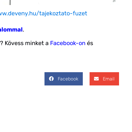
ww.deveny.hu/tajekoztato-fuzet
zalommal
.
? Kövess minket a
Facebook-on
és
Facebook
Email