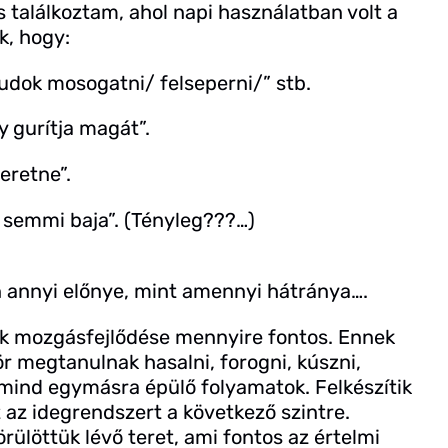
 találkoztam, ahol napi használatban volt a
k, hogy:
tudok mosogatni/ felseperni/” stb.
y gurítja magát”.
eretne”.
t semmi baja”. (Tényleg???…)
 annyi előnye, mint amennyi hátránya….
kek mozgásfejlődése mennyire fontos. Ennek
r megtanulnak hasalni, forogni, kúszni,
ek mind egymásra épülő folyamatok. Felkészítik
 az idegrendszert a következő szintre.
ülöttük lévő teret, ami fontos az értelmi