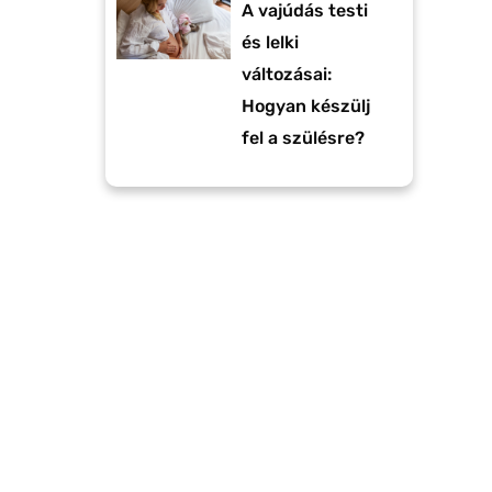
A vajúdás testi
és lelki
változásai:
Hogyan készülj
fel a szülésre?