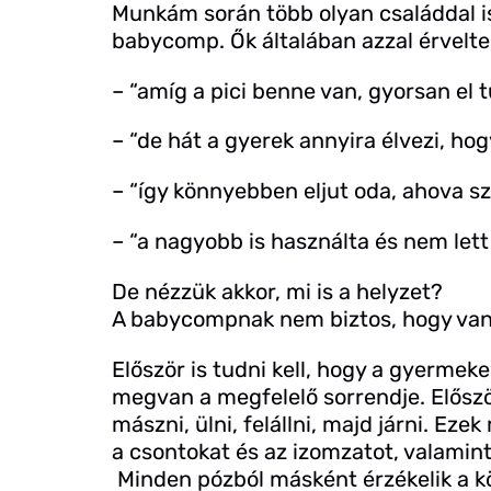
Munkám során több olyan családdal is
babycomp. Ők általában azzal érvelte
– “amíg a pici benne van, gyorsan el 
– “de hát a gyerek annyira élvezi, hog
– “így könnyebben eljut oda, ahova sz
– “a nagyobb is használta és nem let
De nézzük akkor, mi is a helyzet?
A babycompnak nem biztos, hogy van
Először is tudni kell, hogy a gyerme
megvan a megfelelő sorrendje. Előszö
mászni, ülni, felállni, majd járni. Ez
a csontokat és az izomzatot, valamint
Minden pózból másként érzékelik a kör