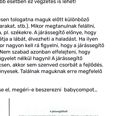
abb esetben ez végzetes is lehet!
esen tologatna maguk előtt különböző
rakat, stb.). Mikor megtanulnak felállni,
 pl. székekre. A járássegítő előnye, hogy
tja a lábát, élvezheti a haladást. Ha ilyen
 nagyon kell rá figyelni, hogy a járássegítő
. Nem szabad azonban elfelejteni, hogy
gyelet nélkül hagyni! A járássegítő
csen, akkor sem szenved csorbát a fejlődés.
nyesek. Találnak maguknak erre megfelelő
e el, megéri-e beszerezni babycompot…