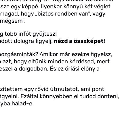
össze egy képpé. Ilyenkor könnyű két véglet
agad, hogy „biztos rendben van”, vagy
y mégsem”.
 több infót gyűjtesz!
ott dologra figyelj,
nézd a összképet!
mozgásminták? Amikor már ezekre figyelsz,
 azt, hogy eltűnik minden kérdésed, mert
szel a dolgodban. És ez óriási előny a
szítettem egy rövid útmutatót, ami pont
igyelni. Ezáltal könnyebben el tudod dönteni,
nyba halad-e.