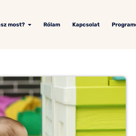
asz most?
Rólam
Kapcsolat
Program