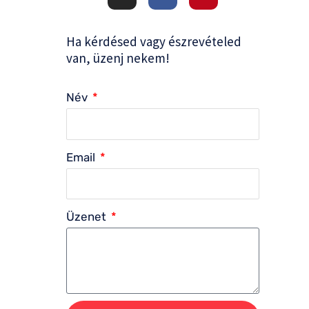
s
c
n
t
e
t
a
b
e
g
o
r
Ha kérdésed vagy észrevételed
r
o
e
a
k
s
van, üzenj nekem!
m
-
t
f
Név
Email
Üzenet