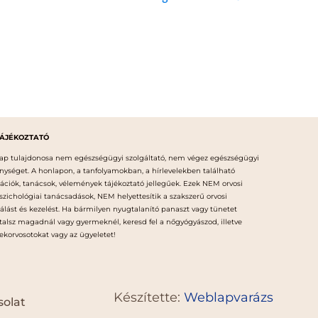
TÁJÉKOZTATÓ
ap tulajdonosa nem egészségügyi szolgáltató, nem végez egészségügyi
nységet. A honlapon, a tanfolyamokban, a hírlevelekben található
ációk, tanácsok, vélemények tájékoztató jellegűek. Ezek NEM orvosi
szichológiai tanácsadások, NEM helyettesítik a szakszerű orvosi
gálást és kezelést. Ha bármilyen nyugtalanító panaszt vagy tünetet
talsz magadnál vagy gyermeknél, keresd fel a nőgyógyászod, illetve
korvosotokat vagy az ügyeletet!
Készítette:
Weblapvarázs
olat