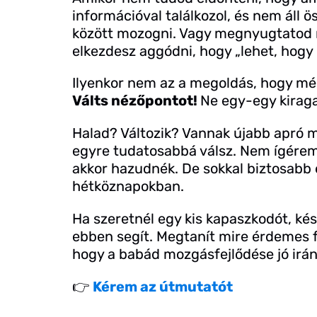
információval találkozol, és nem áll 
között mozogni. Vagy megnyugtatod m
elkezdesz aggódni, hogy „lehet, hog
Ilyenkor nem az a megoldás, hogy még
Válts nézőpontot!
Ne egy-egy kiragad
Halad? Változik? Vannak újabb apró 
egyre tudatosabbá válsz. Nem ígérem
akkor hazudnék. De sokkal biztosabb e
hétköznapokban.
Ha szeretnél egy kis kapaszkodót, ké
ebben segít. Megtanít mire érdemes f
hogy a babád mozgásfejlődése jó irá
👉
Kérem az útmutatót