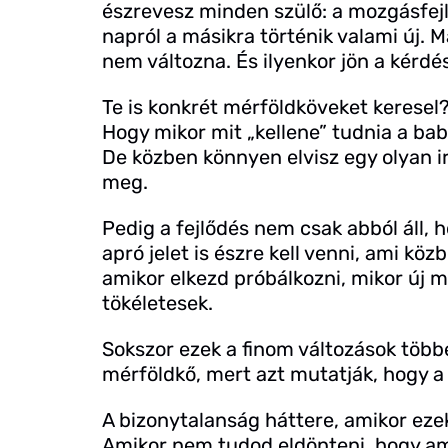
észrevesz minden szülő: a mozgásfej
napról a másikra történik valami új.
nem változna. És ilyenkor jön a kérdé
Te is konkrét mérföldköveket keresel
Hogy mikor mit „kellene” tudnia a ba
De közben könnyen elvisz egy olyan i
meg.
Pedig a fejlődés nem csak abból áll, 
apró jelet is észre kell venni, ami kö
amikor elkezd próbálkozni, mikor új 
tökéletesek.
Sokszor ezek a finom változások töb
mérföldkő, mert azt mutatják, hogy a f
A bizonytalanság háttere, amikor eze
Amikor nem tudod eldönteni, hogy ami