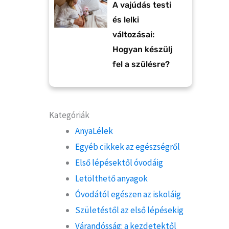
A vajúdás testi
és lelki
változásai:
Hogyan készülj
fel a szülésre?
Kategóriák
AnyaLélek
Egyéb cikkek az egészségről
Első lépésektől óvodáig
Letölthető anyagok
Óvodától egészen az iskoláig
Születéstől az első lépésekig
Várandósság: a kezdetektől