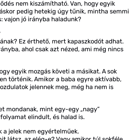
lődés nem kiszámítható. Van, hogy egyik
 Máskor pedig hetekig úgy tűnik, mintha semmi
s: vajon jó irányba haladunk?
?
bának? Ez érthető, mert kapaszkodót adhat.
rányba, ahol csak azt nézed, ami még nincs
hogy egyik mozgás követi a másikat. A sok
zben történik. Amikor a baba egyre aktívabb,
mozdulatok jelennek meg, még ha nem is
bet mondanak, mint egy-egy „nagy”
olyamat elindult, és halad is.
k a jelek nem egyértelműek.
t látsz, az elég-e? Vagy amikor túl sokféle