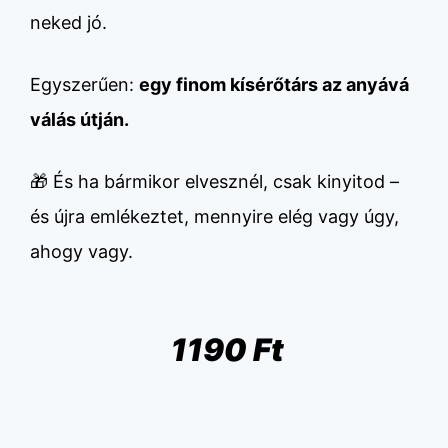
neked jó.
Egyszerűen:
egy finom kísérőtárs az anyává
válás útján.
🎁 És ha bármikor elvesznél, csak kinyitod –
és újra emlékeztet, mennyire elég vagy úgy,
ahogy vagy.
1190 Ft