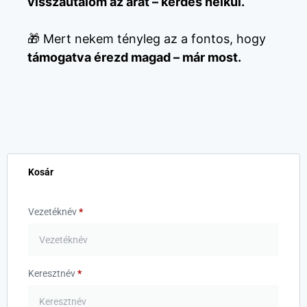
visszautalom az árát – kérdés nélkül.
🎁 Mert nekem tényleg az a fontos, hogy
támogatva érezd magad – már most.
Kosár
Vezetéknév
*
Keresztnév
*