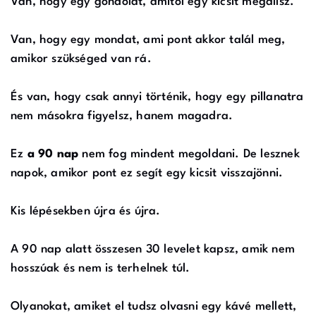
Van, hogy egy gondolat, amitől egy kicsit megállsz.
Van, hogy egy mondat,
ami pont akkor talál meg,
amikor szükséged van rá.
És van, hogy csak annyi történik, hogy egy pillanatra
nem másokra figyelsz, hanem magadra.
Ez
a 90 nap
nem fog mindent megoldani. De lesznek
napok, amikor pont ez segít egy kicsit visszajönni.
Kis lépésekben újra és újra.
A 90 nap alatt összesen 30 levelet kapsz, amik nem
hosszúak és nem is terhelnek túl.
Olyanokat, amiket el tudsz olvasni egy kávé mellett,