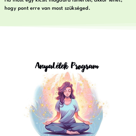
Ha most egy kicsit magadra ismertél, akkor lehet,
hogy pont erre van most szükséged.