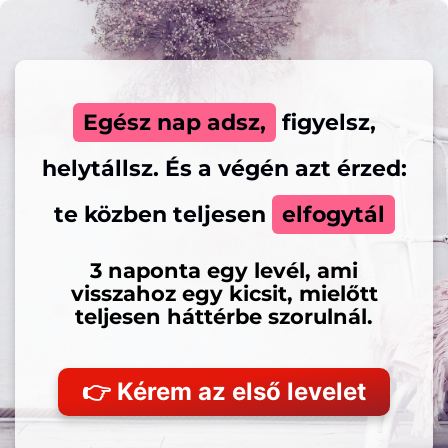
Egész nap adsz,
figyelsz,
helytállsz. És a végén azt érzed:
te közben teljesen
elfogytál
3 naponta egy levél, ami
visszahoz egy kicsit, mielőtt
teljesen háttérbe szorulnál.
👉 Kérem az első levelet