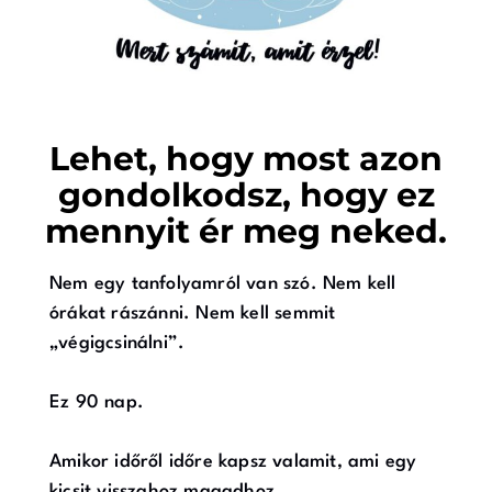
Lehet, hogy most azon
gondolkodsz, hogy ez
mennyit ér meg neked.
Nem egy tanfolyamról van szó. Nem kell
órákat rászánni. Nem kell semmit
„végigcsinálni”.
Ez 90 nap.
Amikor időről időre kapsz valamit, ami egy
kicsit visszahoz magadhoz.