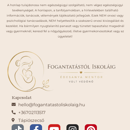
A honlap tulajdonosa nem egészségügyi szolgáltató, nem végez egészségügyi
tevékenységet. A honlapon, a tanfolyamokban, a hírlevelekben található
információk, tanácsok, vélemények tájékoztató jellegűek. Ezek NEM orvosi vagy
pszichológiai tanácsadások, NEM helyettesítik a szakszerű orvosi kivizsgálást és
kezelést. Ha bármilyen nyugtalanító panaszt vagy tünetet tapasztalsz magadnál
vagy gyermeknél, keresd fel a nőgyógyászod, illetve gyermekorvosotokat vagy az
ügyeletet!
Kapcsolat
hello@fogantatastoliskolaig.hu
+36702113517
Tápiószecső
T
F
Y
I
P