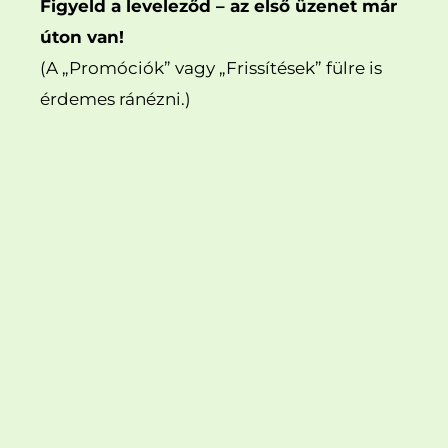
Figyeld a leveleződ – az első üzenet már
úton van!
(A „Promóciók” vagy „Frissítések” fülre is
érdemes ránézni.)