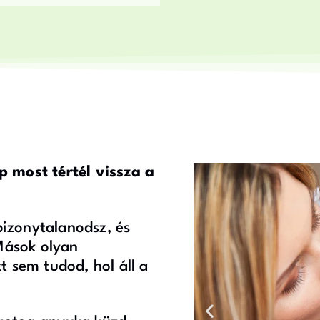
 most tértél vissza a
bizonytalanodsz, és
Mások olyan
 sem tudod, hol áll a