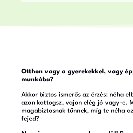
Otthon vagy a gyerekekkel, vagy épp
munkába?
Akkor biztos ismerős az érzés: néha el
azon kattogsz, vajon elég jó vagy-e. 
magabiztosnak tűnnek, míg te néha azt
fejed?