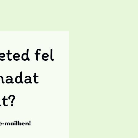
ted fel
madat
t?
e-mailben!