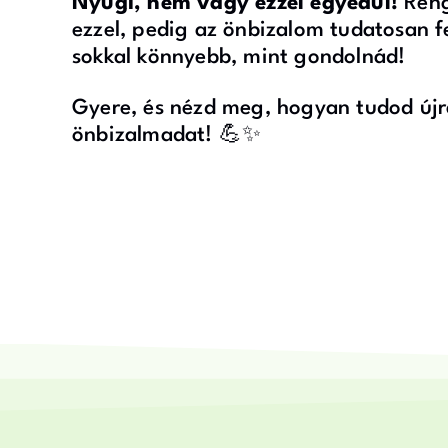
Nyugi, nem vagy ezzel egyedül!
Reng
ezzel, pedig az önbizalom tudatosan fej
sokkal könnyebb, mint gondolnád!
Gyere, és nézd meg, hogyan tudod újr
önbizalmadat! 💪✨