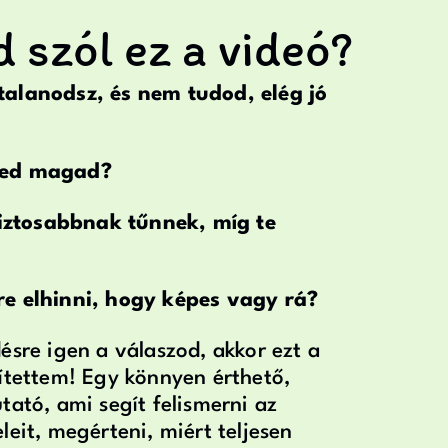
 szól ez a videó?
alanodsz, és nem tudod, elég jó
zed magad?
ztosabbnak tűnnek, míg te
e elhinni, hogy képes vagy rá?
ésre igen a válaszod, akkor ezt a
ítettem! Egy könnyen érthető,
tató, ami segít felismerni az
leit, megérteni, miért teljesen