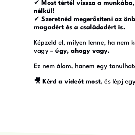
✔
Most tértél vissza a munkába
nélkül!
✔
Szeretnéd megerősíteni az ön
magadért és a családodért is.
Képzeld el, milyen lenne, ha nem 
vagy –
úgy, ahogy vagy.
Ez nem álom, hanem egy tanulhat
🎥 Kérd a videót most
, és lépj e