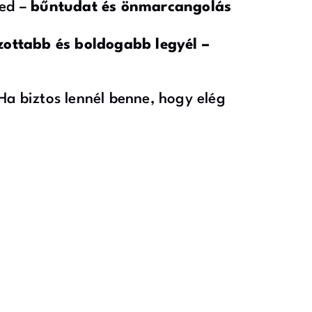
yed –
bűntudat és önmarcangolás
ottabb és boldogabb legyél –
a biztos lennél benne, hogy elég