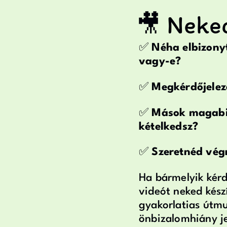
🎥 Neked
✅
Néha elbizonyt
vagy-e?
✅
Megkérdőjele
✅
Mások magabi
kételkedsz?
✅
Szeretnéd végr
Ha bármelyik kérd
videót neked kész
gyakorlatias útmu
önbizalomhiány je