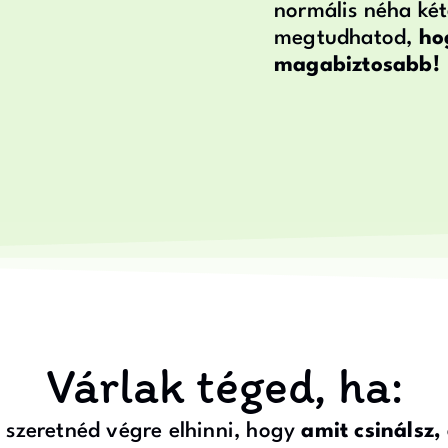
normális néha két
megtudhatod,
ho
magabiztosabb!
Várlak téged, ha:
s szeretnéd végre elhinni, hogy
amit csinálsz,