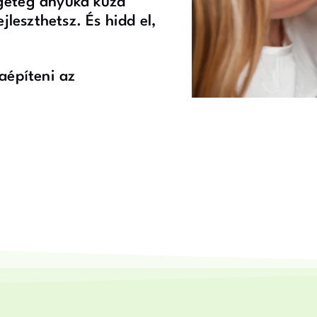
eteg anyuka küzd
leszthetsz. És hidd el,
aépíteni az