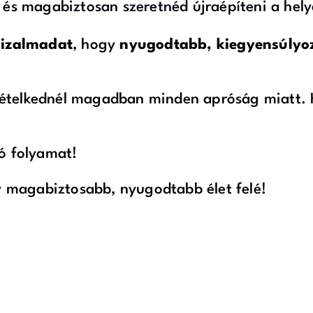
, és magabiztosan szeretnéd újraépíteni a hel
bizalmadat
, hogy
nyugodtabb, kiegyensúlyoz
kételkednél magadban minden apróság miatt. H
ó folyamat!
gy magabiztosabb, nyugodtabb élet felé!